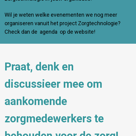
Wil je weten welke evenementen we nog meer
organiseren vanuit het project Zorgtechnologie?
Check dan de
agenda
op de website!
Praat, denk en
discussieer mee om
aankomende
zorgmedewerkers te