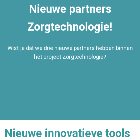
Nieuwe partners
Zorgtechnologie!
Wist je dat we drie nieuwe partners hebben binnen
het project Zorgtechnologie?
Graag verwelkomen we
het Bravis Ziekenhuis
,
Surplus
sociaal werk, zorg en wonen in West-
Brabant en
Thuiszorg West-Brabant
.
We kijken uit naar een mooie samenwerking!
Nieuwe innovatieve tools