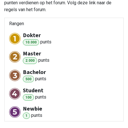
punten verdienen op het forum. Volg deze link naar de
regels van het forum.
Rangen
Dokter
punt
s
10.000
Master
punt
s
2.000
Bachelor
punt
s
500
Student
punt
s
100
Newbie
punt
s
1