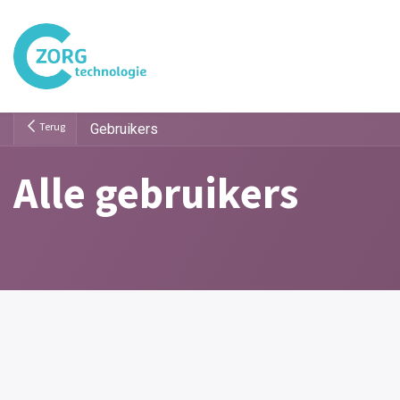
Overslaan naar inhoud
Home
Nieuws
Terug
Gebruikers
Alle gebruikers