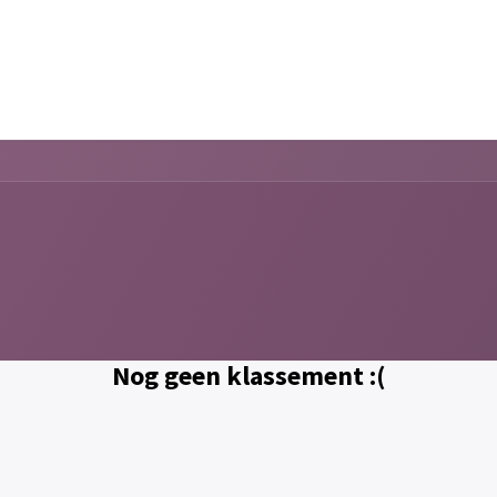
Fieldlabs
Agenda
OnderwijsOnt
Nog geen klassement :(