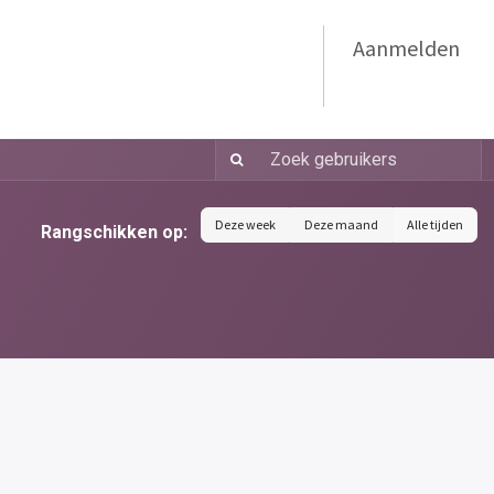
Aanmelden
werper
Nieuwsbrief Januari 2026
Deze week
Deze maand
Alle tijden
Rangschikken op: