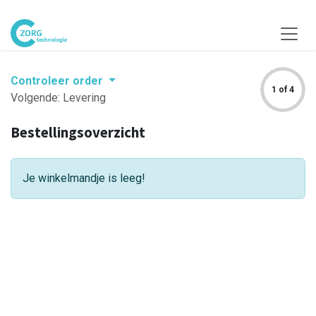
Overslaan naar inhoud
Controleer order
1 of 4
Volgende: Levering
Bestellingsoverzicht
Je winkelmandje is leeg!