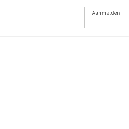
Aanmelden
werper
Nieuwsbrief Januari 2026