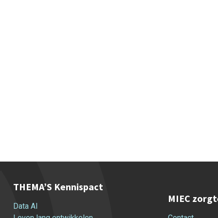
THEMA’S Kennispact
MIEC zorgt
Data AI
Leven lang ontwikkelen
Contact