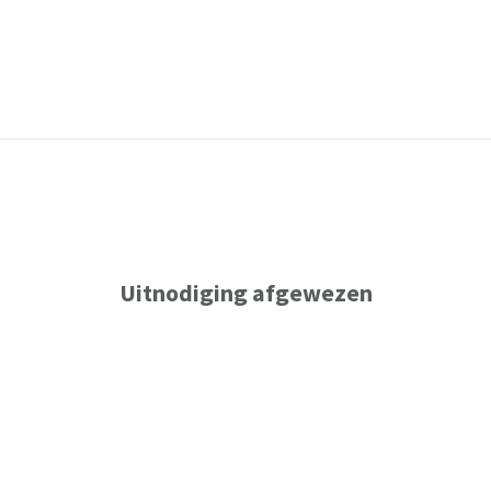
Fieldlabs
Agenda
OnderwijsOnt
Uitnodiging afgewezen